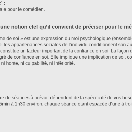
" ;
ciale pour le comédien.
 une notion clef qu’il convient de préciser pour le m
time de soi » est une expression du moi psychologique (ensembl
oi les appartenances sociales de l’individu conditionnent son au
r constitue un facteur important de la confiance en soi. La façon
gré de confiance en soi. Elle implique une implication de soi, c
 honte, ni culpabilité, ni infériorité.
e de séances à prévoir dépendent de la spécificité de vos beso
 45min à 1h30 environ, chaque séance étant espacée d’une à tro